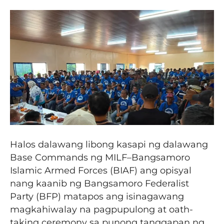
Halos dalawang libong kasapi ng dalawang
Base Commands ng MILF–Bangsamoro
Islamic Armed Forces (BIAF) ang opisyal
nang kaanib ng Bangsamoro Federalist
Party (BFP) matapos ang isinagawang
magkahiwalay na pagpupulong at oath-
taking ceremony sa punong tanggapan ng