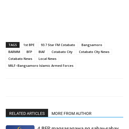
TAGS
1st BPE
93.7 Star FM Cotabato
Bangsamoro
BARMM
BFP
BIAF
Cotabato City
Cotabato CIty News
Cotabato News
Local News
MILF–Bangsamoro Islamic Armed Forces
RELATED ARTICLES
MORE FROM AUTHOR
4 BFP, magsasagawa ng sabay-sabay