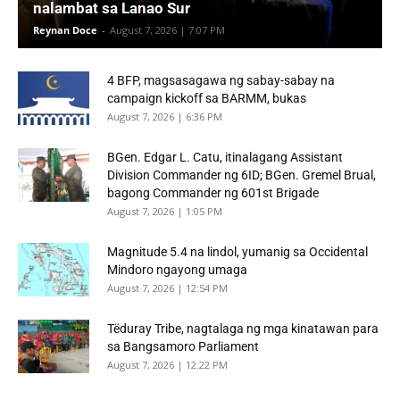
nalambat sa Lanao Sur
Reynan Doce
-
August 7, 2026 | 7:07 PM
4 BFP, magsasagawa ng sabay-sabay na
campaign kickoff sa BARMM, bukas
August 7, 2026 | 6:36 PM
BGen. Edgar L. Catu, itinalagang Assistant
Division Commander ng 6ID; BGen. Gremel Brual,
bagong Commander ng 601st Brigade
August 7, 2026 | 1:05 PM
Magnitude 5.4 na lindol, yumanig sa Occidental
Mindoro ngayong umaga
August 7, 2026 | 12:54 PM
Tëduray Tribe, nagtalaga ng mga kinatawan para
sa Bangsamoro Parliament
August 7, 2026 | 12:22 PM