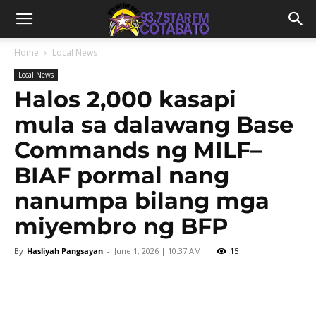
Home
Local News
Local News
Halos 2,000 kasapi
mula sa dalawang Base
Commands ng MILF–
BIAF pormal nang
nanumpa bilang mga
miyembro ng BFP
By
Hasliyah Pangsayan
-
June 1, 2026 | 10:37 AM
15