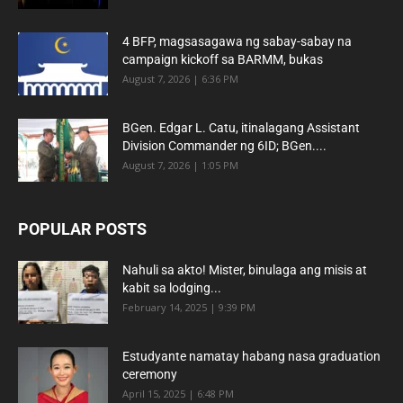
4 BFP, magsasagawa ng sabay-sabay na
campaign kickoff sa BARMM, bukas
August 7, 2026 | 6:36 PM
BGen. Edgar L. Catu, itinalagang Assistant
Division Commander ng 6ID; BGen....
August 7, 2026 | 1:05 PM
POPULAR POSTS
Nahuli sa akto! Mister, binulaga ang misis at
kabit sa lodging...
February 14, 2025 | 9:39 PM
Estudyante namatay habang nasa graduation
ceremony
April 15, 2025 | 6:48 PM