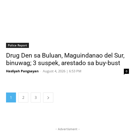
Police Report
Drug Den sa Buluan, Maguindanao del Sur,
binuwag; 3 suspek, arestado sa buy-bust
Hasliyah Pangsayan
-
August 4, 2026 | 6:53 PM
0
1
2
3
- Advertisment -