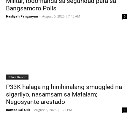
Militar, todo-handa sa seguridad para sa
Bangsamoro Polls
Hasliyah Pangsayan
-
August 6, 2026 | 7:45 AM
0
Police Report
P33K halaga ng hinihinalang smuggled na
sigarilyo, nasamsam sa Matalam;
Negosyante arestado
Bombo Sai Olis
-
August 5, 2026 | 1:22 PM
0