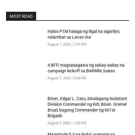
MOST READ
Halos P1M halaga ng iligal na sigarilyo,
nalambat sa Lanao Sur
August 7, 2026 | 7:07 PM
4 BFP, magsasagawa ng sabay-sabay na
campaign kickoff sa BARMM, bukas
August 7, 2026 | 6:36 PM
BGen. Edgar L. Catu, itinalagang Assistant
Division Commander ng 6ID; BGen. Gremel
Brual, bagong Commander ng 601st
Brigade
August 7, 2026 | 1:05 PM
Magnitude 5.4 na lindol, yumanig sa