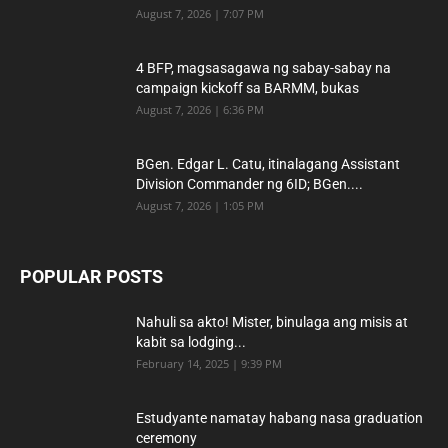
August 7, 2026 | 7:07 PM
4 BFP, magsasagawa ng sabay-sabay na
campaign kickoff sa BARMM, bukas
August 7, 2026 | 6:36 PM
BGen. Edgar L. Catu, itinalagang Assistant
Division Commander ng 6ID; BGen....
August 7, 2026 | 1:05 PM
POPULAR POSTS
Nahuli sa akto! Mister, binulaga ang misis at
kabit sa lodging...
February 14, 2025 | 9:39 PM
Estudyante namatay habang nasa graduation
ceremony