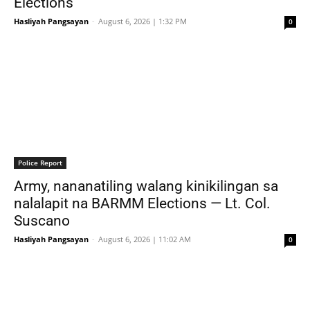
Elections
Hasliyah Pangsayan
-
August 6, 2026 | 1:32 PM
0
Police Report
Army, nananatiling walang kinikilingan sa
nalalapit na BARMM Elections — Lt. Col.
Suscano
Hasliyah Pangsayan
-
August 6, 2026 | 11:02 AM
0