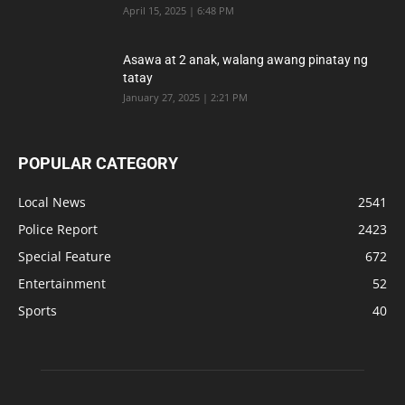
April 15, 2025 | 6:48 PM
Asawa at 2 anak, walang awang pinatay ng
tatay
January 27, 2025 | 2:21 PM
POPULAR CATEGORY
Local News
2541
Police Report
2423
Special Feature
672
Entertainment
52
Sports
40