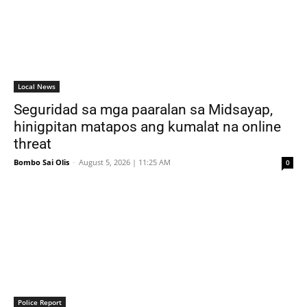
Local News
Seguridad sa mga paaralan sa Midsayap,
hinigpitan matapos ang kumalat na online
threat
Bombo Sai Olis
-
August 5, 2026 | 11:25 AM
0
Police Report