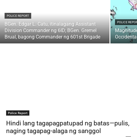
POLICE REPORT
POLICE REPO
BGen. Edgar L. Catu, itinalagang Assistant
Division Commander ng 6ID; BGen. Gremel
Magnitude
Brual, bagong Commander ng 601st Brigade
Occident
Police Report
Hindi lang tagapagpatupad ng batas—pulis,
naging tagapag-alaga ng sanggol