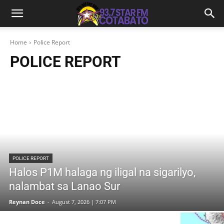
Home
Police Report
POLICE REPORT
POLICE REPORT
Halos P1M halaga ng iligal na sigarilyo,
nalambat sa Lanao Sur
Reynan Doce
-
August 7, 2026 | 7:07 PM