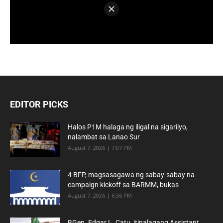
EDITOR PICKS
Halos P1M halaga ng iligal na sigarilyo,
nalambat sa Lanao Sur
August 7, 2026 | 7:07 PM
4 BFP, magsasagawa ng sabay-sabay na
campaign kickoff sa BARMM, bukas
August 7, 2026 | 6:36 PM
BGen. Edgar L. Catu, itinalagang Assistant