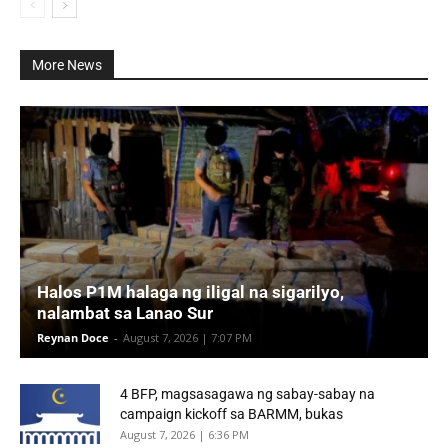
More News
Halos P1M halaga ng iligal na sigarilyo,
nalambat sa Lanao Sur
Reynan Doce
-
August 7, 2026 | 7:07 PM
4 BFP, magsasagawa ng sabay-sabay na
campaign kickoff sa BARMM, bukas
August 7, 2026 | 6:36 PM