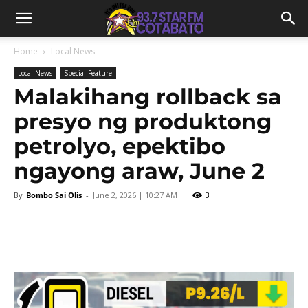
Home
Local News
Local News
Special Feature
Malakihang rollback sa
presyo ng produktong
petrolyo, epektibo
ngayong araw, June 2
By
Bombo Sai Olis
-
June 2, 2026 | 10:27 AM
3