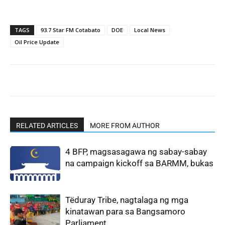
TAGS
93.7 Star FM Cotabato
DOE
Local News
Oil Price Update
RELATED ARTICLES
MORE FROM AUTHOR
4 BFP, magsasagawa ng sabay-sabay
na campaign kickoff sa BARMM, bukas
Tëduray Tribe, nagtalaga ng mga
kinatawan para sa Bangsamoro
Parliament