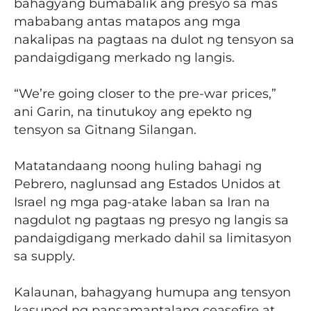
bahagyang bumabalik ang presyo sa mas
mababang antas matapos ang mga
nakalipas na pagtaas na dulot ng tensyon sa
pandaigdigang merkado ng langis.
“We’re going closer to the pre-war prices,”
ani Garin, na tinutukoy ang epekto ng
tensyon sa Gitnang Silangan.
Matatandaang noong huling bahagi ng
Pebrero, naglunsad ang Estados Unidos at
Israel ng mga pag-atake laban sa Iran na
nagdulot ng pagtaas ng presyo ng langis sa
pandaigdigang merkado dahil sa limitasyon
sa supply.
Kalaunan, bahagyang humupa ang tensyon
kasunod ng pansamantalang ceasefire at