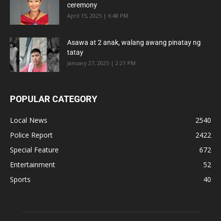
ceremony
April 15, 2025 | 6:48 PM
Asawa at 2 anak, walang awang pinatay ng
tatay
January 27, 2025 | 2:21 PM
POPULAR CATEGORY
Local News
2540
Police Report
2422
Special Feature
672
Entertainment
52
Sports
40