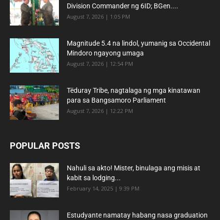
Division Commander ng 6ID; BGen....
August 7, 2026 | 1:05 PM
Magnitude 5.4 na lindol, yumanig sa Occidental
Mindoro ngayong umaga
August 7, 2026 | 12:54 PM
Tëduray Tribe, nagtalaga ng mga kinatawan
para sa Bangsamoro Parliament
August 7, 2026 | 12:22 PM
POPULAR POSTS
Nahuli sa akto! Mister, binulaga ang misis at
kabit sa lodging...
February 14, 2025 | 9:39 PM
Estudyante namatay habang nasa graduation