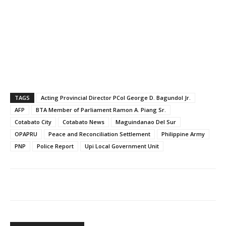
TAGS
Acting Provincial Director PCol George D. Bagundol Jr.
AFP
BTA Member of Parliament Ramon A. Piang Sr.
Cotabato City
Cotabato News
Maguindanao Del Sur
OPAPRU
Peace and Reconciliation Settlement
Philippine Army
PNP
Police Report
Upi Local Government Unit