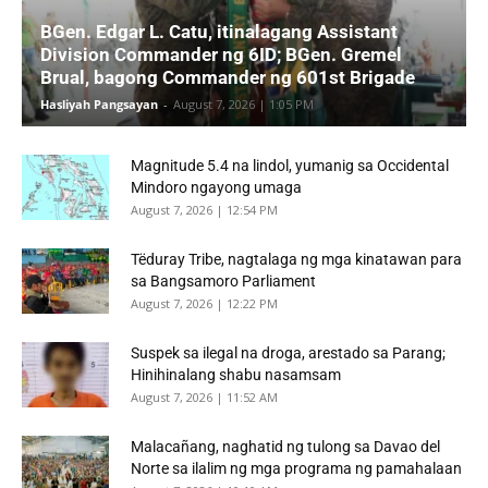
BGen. Edgar L. Catu, itinalagang Assistant
Division Commander ng 6ID; BGen. Gremel
Brual, bagong Commander ng 601st Brigade
Hasliyah Pangsayan
-
August 7, 2026 | 1:05 PM
Magnitude 5.4 na lindol, yumanig sa Occidental
Mindoro ngayong umaga
August 7, 2026 | 12:54 PM
Tëduray Tribe, nagtalaga ng mga kinatawan para
sa Bangsamoro Parliament
August 7, 2026 | 12:22 PM
Suspek sa ilegal na droga, arestado sa Parang;
Hinihinalang shabu nasamsam
August 7, 2026 | 11:52 AM
‎Malacañang, naghatid ng tulong sa Davao del
Norte sa ilalim ng mga programa ng pamahalaan