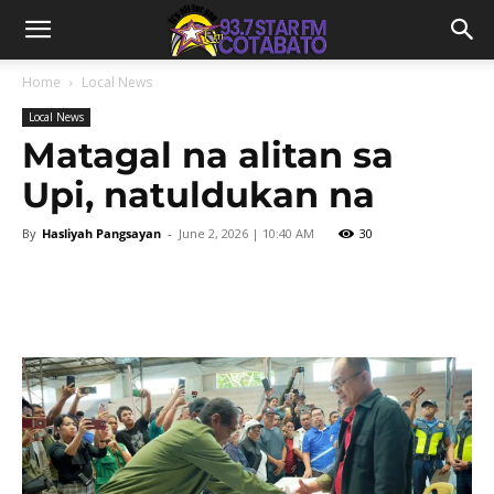
Home
Local News
Local News
Matagal na alitan sa
Upi, natuldukan na
By
Hasliyah Pangsayan
-
June 2, 2026 | 10:40 AM
30