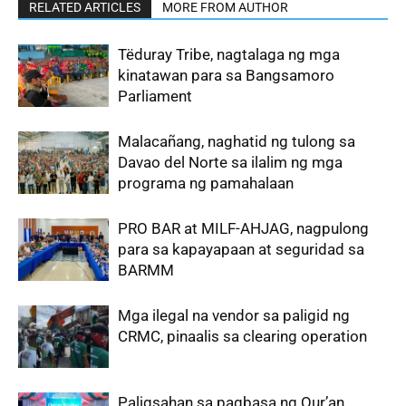
RELATED ARTICLES
MORE FROM AUTHOR
Tëduray Tribe, nagtalaga ng mga
kinatawan para sa Bangsamoro
Parliament
‎Malacañang, naghatid ng tulong sa
Davao del Norte sa ilalim ng mga
programa ng pamahalaan
PRO BAR at MILF-AHJAG, nagpulong
para sa kapayapaan at seguridad sa
BARMM
Mga ilegal na vendor sa paligid ng
CRMC, pinaalis sa clearing operation
Paligsahan sa pagbasa ng Qur’an,