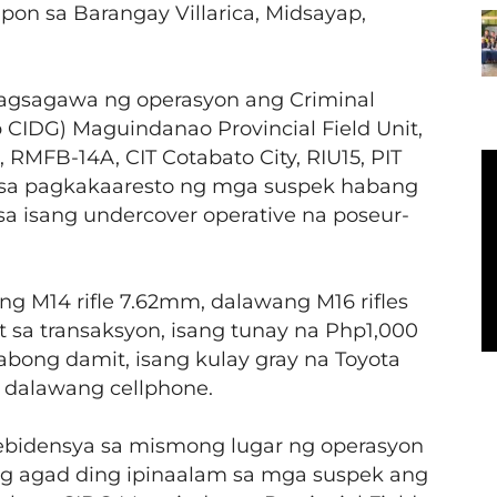
pon sa Barangay Villarica, Midsayap,
agsagawa ng operasyon ang Criminal
 CIDG) Maguindanao Provincial Field Unit,
 RMFB-14A, CIT Cotabato City, RIU15, PIT
 sa pagkakaaresto ng mga suspek habang
a isang undercover operative na poseur-
g M14 rifle 7.62mm, dalawang M16 rifles
sa transaksyon, isang tunay na Php1,000
abong damit, isang kulay gray na Toyota
 dalawang cellphone.
ebidensya sa mismong lugar ng operasyon
ng agad ding ipinaalam sa mga suspek ang