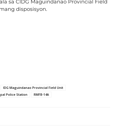
la sa CIDG Maguindanao Provincial Field
amang disposisyon.
IDG Maguindanao Provincial Field Unit
al Police Station
RMFB-14A