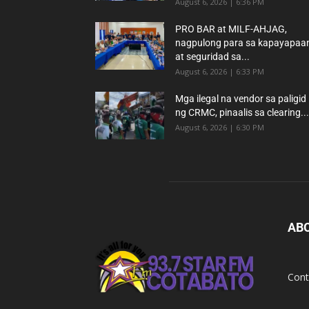
August 6, 2026 | 6:36 PM
PRO BAR at MILF-AHJAG,
nagpulong para sa kapayapaa
at seguridad sa...
August 6, 2026 | 6:33 PM
Mga ilegal na vendor sa paligid
ng CRMC, pinaalis sa clearing...
August 6, 2026 | 6:30 PM
AB
Cont