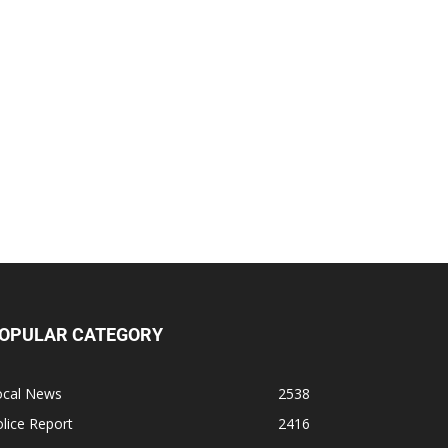
OPULAR CATEGORY
ocal News
2538
lice Report
2416