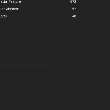
ecial Feature
672
ntertainment
52
orts
40