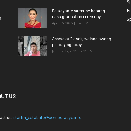
Sp
E
Estudyante namatay habang
nasa graduation ceremony
n
Sp
April 15, 2025 | 6:48 PM
Asawa at 2 anak, walang awang
pinatay ng tatay
January 27, 2025 | 2:21 PM
OUT US
act us:
starfm_cotabato@bomboradyo.info