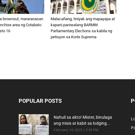
na brownout, mararanasan
Malacañang, tiniyak ang mapayapa at
anchise area ng Cotabato
kapani-paniwalang BARMM
sto 16
Parliamentary Elections sa kabila ng
petisyon sa Korte Suprema
POPULAR POSTS
P
Nahuli sa akto! Mister, binulaga
L
ang misis at kabit sa lodging...
Po
February 14, 2025 | 9:39 PM