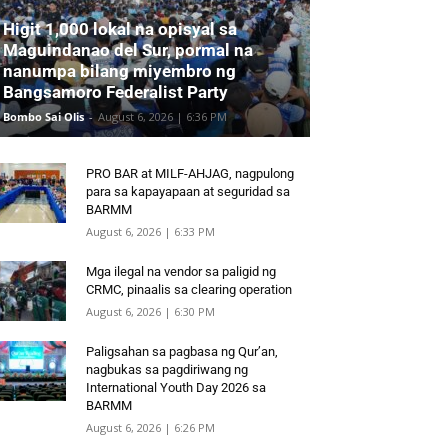
Higit 1,000 lokal na opisyal sa
Maguindanao del Sur, pormal na
nanumpa bilang miyembro ng
Bangsamoro Federalist Party
Bombo Sai Olis
-
August 6, 2026 | 6:36 PM
PRO BAR at MILF-AHJAG, nagpulong
para sa kapayapaan at seguridad sa
BARMM
August 6, 2026 | 6:33 PM
Mga ilegal na vendor sa paligid ng
CRMC, pinaalis sa clearing operation
August 6, 2026 | 6:30 PM
Paligsahan sa pagbasa ng Qur’an,
nagbukas sa pagdiriwang ng
International Youth Day 2026 sa
BARMM
August 6, 2026 | 6:26 PM