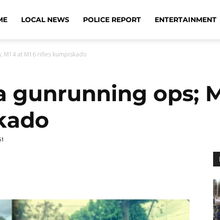
ME
LOCAL NEWS
POLICE REPORT
ENTERTAINMENT
; M14 at M16 rifles kumpiskado
a gunrunning ops; 
skado
51